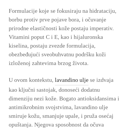
Formulacije koje se fokusiraju na hidrataciju,
borbu protiv prve pojave bora, i očuvanje
prirodne elastičnosti kože postaju imperativ.
Vitamini poput C i E, kao i hijaluronska
kiselina, postaju zvezde formulacija,
obezbeđujući sveobuhvatnu podršku koži
izloženoj zahtevima brzog života.
U ovom kontekstu,
lavandino ulje
se izdvaja
kao ključni sastojak, donoseći dodatnu
dimenziju nezi kože. Bogato antioksidansima i
antimikrobnim svojstvima, lavandino ulje
smiruje kožu, smanjuje upale, i pruža osećaj
opuštanja. Njegova sposobnost da očuva