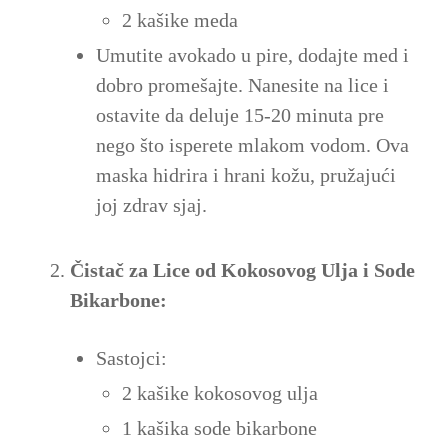
2 kašike meda
Umutite avokado u pire, dodajte med i
dobro promešajte. Nanesite na lice i
ostavite da deluje 15-20 minuta pre
nego što isperete mlakom vodom. Ova
maska hidrira i hrani kožu, pružajući
joj zdrav sjaj.
Čistač za Lice od Kokosovog Ulja i Sode
Bikarbone:
Sastojci:
2 kašike kokosovog ulja
1 kašika sode bikarbone