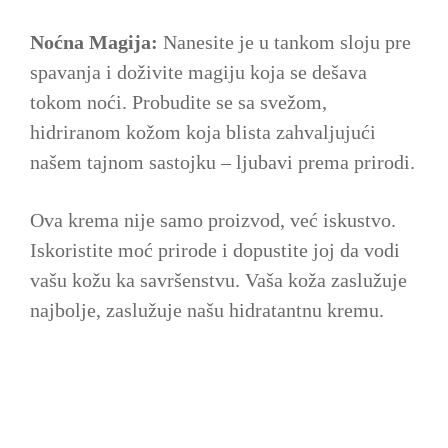
Noćna Magija:
Nanesite je u tankom sloju pre
spavanja i doživite magiju koja se dešava
tokom noći. Probudite se sa svežom,
hidriranom kožom koja blista zahvaljujući
našem tajnom sastojku – ljubavi prema prirodi.
Ova krema nije samo proizvod, već iskustvo.
Iskoristite moć prirode i dopustite joj da vodi
vašu kožu ka savršenstvu. Vaša koža zaslužuje
najbolje, zaslužuje našu hidratantnu kremu.