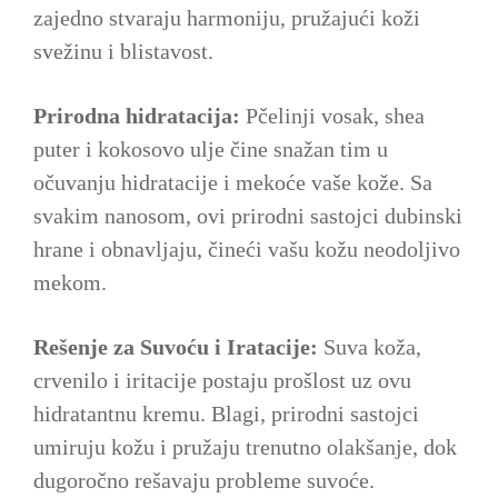
zajedno stvaraju harmoniju, pružajući koži
svežinu i blistavost.
Prirodna hidratacija:
Pčelinji vosak, shea
puter i kokosovo ulje čine snažan tim u
očuvanju hidratacije i mekoće vaše kože. Sa
svakim nanosom, ovi prirodni sastojci dubinski
hrane i obnavljaju, čineći vašu kožu neodoljivo
mekom.
Rešenje za Suvoću i Iratacije:
Suva koža,
crvenilo i iritacije postaju prošlost uz ovu
hidratantnu kremu. Blagi, prirodni sastojci
umiruju kožu i pružaju trenutno olakšanje, dok
dugoročno rešavaju probleme suvoće.