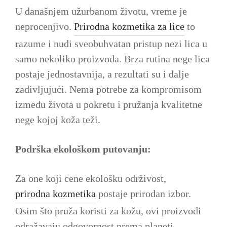
U današnjem užurbanom životu, vreme je
neprocenjivo.
Prirodna kozmetika za lice
to
razume i nudi sveobuhvatan pristup nezi lica u
samo nekoliko proizvoda. Brza rutina nege lica
postaje jednostavnija, a rezultati su i dalje
zadivljujući. Nema potrebe za kompromisom
između života u pokretu i pružanja kvalitetne
nege kojoj koža teži.
Podrška ekološkom putovanju:
Za one koji cene ekološku održivost,
prirodna kozmetika
postaje prirodan izbor.
Osim što pruža koristi za kožu, ovi proizvodi
odražavaju odgovornost prema planeti.