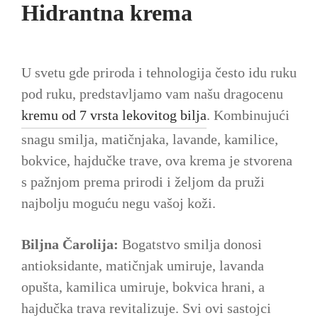
Hidrantna krema
U svetu gde priroda i tehnologija često idu ruku
pod ruku, predstavljamo vam našu dragocenu
kremu od 7 vrsta lekovitog bilja
. Kombinujući
snagu smilja, matičnjaka, lavande, kamilice,
bokvice, hajdučke trave, ova krema je stvorena
s pažnjom prema prirodi i željom da pruži
najbolju moguću negu vašoj koži.
Biljna Čarolija:
Bogatstvo smilja donosi
antioksidante, matičnjak umiruje, lavanda
opušta, kamilica umiruje, bokvica hrani, a
hajdučka trava revitalizuje. Svi ovi sastojci