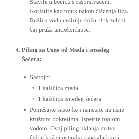
Stavite u bočicu s raspršivačem.
Koristite kao tonik nakon čišćenja lica.
Ružina voda umiruje kožu, dok zeleni
čaj pruža antioksidanse.
Piling za Usne od Meda i smeđeg
Šećera:
Sastojci:
1 kašičica meda
1 kašičica smeđeg šećera
Pomešajte sastojke i nanesite na usne
kružnim pokretima. Isperite toplom
vodom. Ovaj piling uklanja mrtve
ćelije kože i ostavlja usne glatkim i