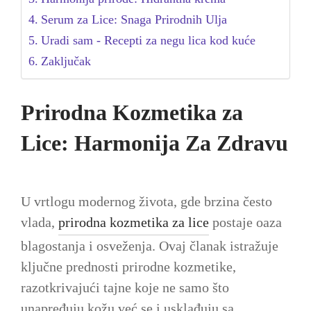
Serum za Lice: Snaga Prirodnih Ulja
Uradi sam - Recepti za negu lica kod kuće
Zaključak
Prirodna Kozmetika za
Lice: Harmonija Za Zdravu
U vrtlogu modernog života, gde brzina često
vlada,
prirodna kozmetika za lice
postaje oaza
blagostanja i osveženja. Ovaj članak istražuje
ključne prednosti prirodne kozmetike,
razotkrivajući tajne koje ne samo što
unapređuju kožu već se i usklađuju sa