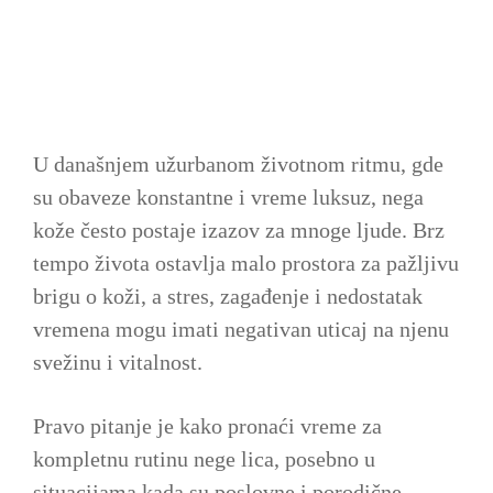
U današnjem užurbanom životnom ritmu, gde
su obaveze konstantne i vreme luksuz, nega
kože često postaje izazov za mnoge ljude. Brz
tempo života ostavlja malo prostora za pažljivu
brigu o koži, a stres, zagađenje i nedostatak
vremena mogu imati negativan uticaj na njenu
svežinu i vitalnost.
Pravo pitanje je kako pronaći vreme za
kompletnu rutinu nege lica, posebno u
situacijama kada su poslovne i porodične