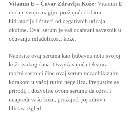
Vitamin E – Čuvar Zdravlja Kože:
Vitamin E
dodaje svoju magiju, pružajući dodatnu
hidrataciju i štiteći od negativnih uticaja
okoline. Ovaj serum je vaš odabrani saveznik u
očuvanju mladolikosti kože.
Nanosite ovaj seruma kao ljubavnu notu svojoj
koži svakog dana. Osvježavajuća tekstura i
moćni sastojci čine ovaj serum nezaobilaznim
korakom u vašoj rutini nege lica. Prepustite se
prirodi, i dozvolite ovom serumu da oživi i
unapredi vašu kožu, pružajući joj zdrav i
blistav izgled.