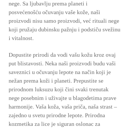
nege. Sa ljubavlju prema planeti i
posvećenošću očuvanju vaše kože, naši
proizvodi nisu samo proizvodi, već rituali nege
koji pružaju dubinsku pažnju i podstiču svežinu
i vitalnost.
Dopustite prirodi da vodi vašu kožu kroz ovaj
put blistavosti. Neka naši proizvodi budu vaši
saveznici u očuvanju lepote na način koji je
nežan prema koži i planeti. Prepustite se
prirodnom luksuzu koji čini svaki trenutak
nege posebnim i uživajte u blagodetima prave
harmonije. Vaša koža, vaša priča, naša strast –
zajedno u svetu prirodne lepote. Prirodna
kozmetika za lice je siguran oslonac za