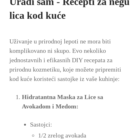
Uradi sam - Recepti za negu
lica kod kuće
Uživanje u prirodnoj lepoti ne mora biti
komplikovano ni skupo. Evo nekoliko
jednostavnih i efikasnih DIY recepata za
prirodnu kozmetiku, koje možete pripremiti
kod kuće koristeći sastojke iz vaše kuhinje:
Hidratantna Maska za Lice sa
Avokadom i Medom:
Sastojci:
1/2 zrelog avokada