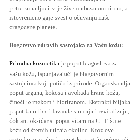
potrebama ljudi koje žive u ubrzanom ritmu, a
istovremeno gaje svest o očuvanju naše
dragocene planete.
Bogatstvo zdravih sastojaka za Vašu kožu:
Prirodna kozmetika
je poput blagoslova za
vašu kožu, ispunjavajući je blagotvornim
sastojcima koji potiču iz prirode. Organska ulja
poput argana, kokosa i avokada hrane kožu,
čineći je mekom i hidriranom. Ekstrakti biljaka
poput kamilice i lavande smiruju i revitalizuju,
dok antioksidansi poput vitamina C i E štite
kožu od štetnih uticaja okoline. Kroz ove
sastojke, prirodna kozmetika postiže nežnu, ali