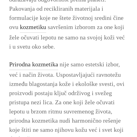
Pakovanja od recikliranih materijala i
formulacije koje ne štete životnoj sredini čine
ovu
kozmetiku
savršenim izborom za one koji
žele očuvati lepotu ne samo na svojoj koži već
i u svetu oko sebe.
Prirodna kozmetika
nije samo estetski izbor,
već i način života. Uspostavljajući ravnotežu
između blagostanja kože i ekološke svesti, ovi
proizvodi postaju ključ održivog i svežeg
pristupa nezi lica. Za one koji žele očuvati
lepotu u brzom ritmu suvremenog života,
prirodna kozmetika nudi harmonično rešenje
koje štiti ne samo njihovu kožu već i svet koji