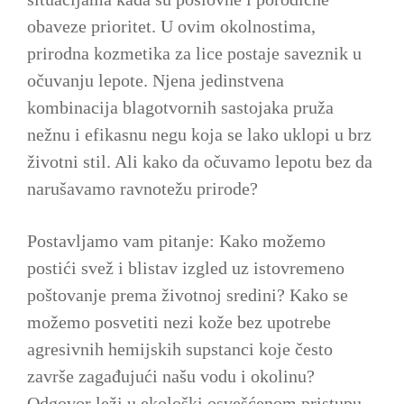
obaveze prioritet. U ovim okolnostima,
prirodna kozmetika za lice postaje saveznik u
očuvanju lepote. Njena jedinstvena
kombinacija blagotvornih sastojaka pruža
nežnu i efikasnu negu koja se lako uklopi u brz
životni stil. Ali kako da očuvamo lepotu bez da
narušavamo ravnotežu prirode?
Postavljamo vam pitanje: Kako možemo
postići svež i blistav izgled uz istovremeno
poštovanje prema životnoj sredini? Kako se
možemo posvetiti nezi kože bez upotrebe
agresivnih hemijskih supstanci koje često
završe zagađujući našu vodu i okolinu?
Odgovor leži u ekološki osvešćenom pristupu,