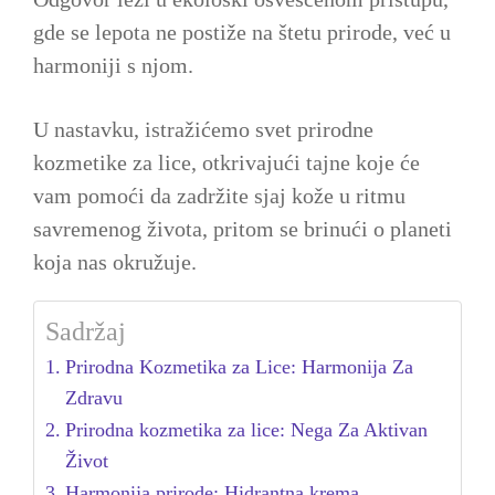
gde se lepota ne postiže na štetu prirode, već u
harmoniji s njom.
U nastavku, istražićemo svet prirodne
kozmetike za lice, otkrivajući tajne koje će
vam pomoći da zadržite sjaj kože u ritmu
savremenog života, pritom se brinući o planeti
koja nas okružuje.
Sadržaj
Prirodna Kozmetika za Lice: Harmonija Za
Zdravu
Prirodna kozmetika za lice: Nega Za Aktivan
Život
Harmonija prirode: Hidrantna krema