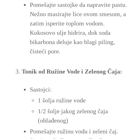
Pomešajte sastojke da napravite pastu.
Nežno masirajte lice ovom smesom, a
zatim isperite toplom vodom.
Kokosovo ulje hidrira, dok soda
bikarbona deluje kao blagi piling,
čisteći pore.
Tonik od Ružine Vode i Zelenog Čaja:
Sastojci:
1 šolja ružine vode
1/2 šolje jakog zelenog čaja
(ohlađenog)
Pomešajte ružinu vodu i zeleni čaj.