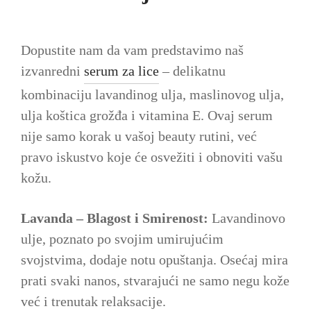
Dopustite nam da vam predstavimo naš
izvanredni
serum za lice
– delikatnu
kombinaciju lavandinog ulja, maslinovog ulja,
ulja koštica grožđa i vitamina E. Ovaj serum
nije samo korak u vašoj beauty rutini, već
pravo iskustvo koje će osvežiti i obnoviti vašu
kožu.
Lavanda – Blagost i Smirenost:
Lavandinovo
ulje, poznato po svojim umirujućim
svojstvima, dodaje notu opuštanja. Osećaj mira
prati svaki nanos, stvarajući ne samo negu kože
već i trenutak relaksacije.