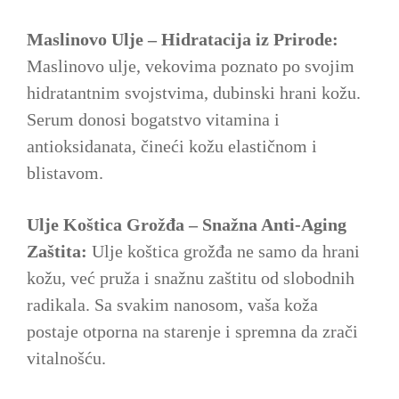
Maslinovo Ulje – Hidratacija iz Prirode:
Maslinovo ulje, vekovima poznato po svojim
hidratantnim svojstvima, dubinski hrani kožu.
Serum donosi bogatstvo vitamina i
antioksidanata, čineći kožu elastičnom i
blistavom.
Ulje Koštica Grožđa – Snažna Anti-Aging
Zaštita:
Ulje koštica grožđa ne samo da hrani
kožu, već pruža i snažnu zaštitu od slobodnih
radikala. Sa svakim nanosom, vaša koža
postaje otporna na starenje i spremna da zrači
vitalnošću.