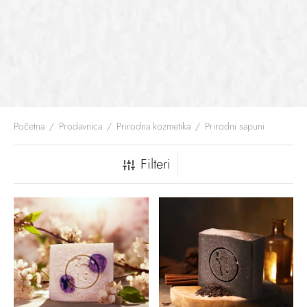
Početna
/
Prodavnica
/
Prirodna kozmetika
/
Prirodni sapuni
Filteri