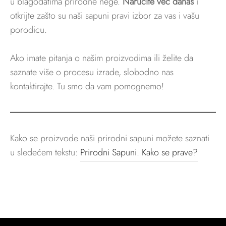
u blagodatima prirodne nege.
Naručite već danas
i
otkrijte zašto su naši sapuni pravi izbor za vas i vašu
porodicu.
Ako imate pitanja o našim proizvodima ili želite da
saznate više o procesu izrade, slobodno nas
kontaktirajte. Tu smo da vam pomognemo!
Kako se proizvode naši prirodni sapuni možete saznati
u sledećem tekstu:
Prirodni Sapuni. Kako se prave?