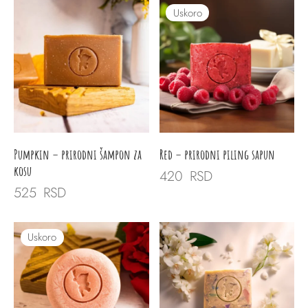
Uskoro
Pumpkin – prirodni šampon za
Red – prirodni piling sapun
kosu
420
RSD
525
RSD
Uskoro