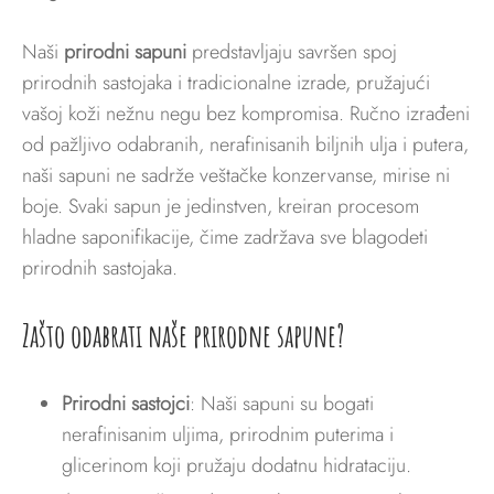
Naši
prirodni sapuni
predstavljaju savršen spoj
prirodnih sastojaka i tradicionalne izrade, pružajući
vašoj koži nežnu negu bez kompromisa. Ručno izrađeni
od pažljivo odabranih, nerafinisanih biljnih ulja i putera,
naši sapuni ne sadrže veštačke konzervanse, mirise ni
boje. Svaki sapun je jedinstven, kreiran procesom
hladne saponifikacije, čime zadržava sve blagodeti
prirodnih sastojaka.
Zašto odabrati naše prirodne sapune?
Prirodni sastojci
: Naši sapuni su bogati
nerafinisanim uljima, prirodnim puterima i
glicerinom koji pružaju dodatnu hidrataciju.