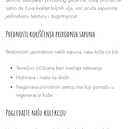
aktivnih sastojaka i prirodnog glicerina. Ovaj proces ne
samo da čuva kvalitet biljnih ulja, već pruža sapunima
jedinstvenu teksturu i dugotrajnost.
Prednosti korišćenja prirodnih sapuna
Redovnom upotrebom naših sapuna, vaša koža će biti:
Temeljno očišćena bez osećaja zatezanja.
Hidrirana i meka na dodir.
Negovana prirodnim sastojcima koji pomažu u
regeneraciji kože.
Pogledajte našu kolekciju