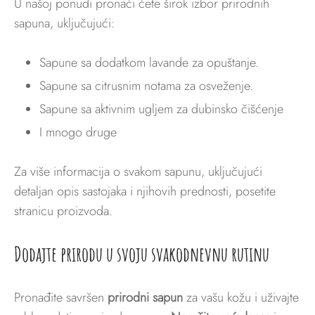
U našoj ponudi pronaći ćete širok izbor prirodnih
sapuna, uključujući:
Sapune sa dodatkom lavande za opuštanje.
Sapune sa citrusnim notama za osveženje.
Sapune sa aktivnim ugljem za dubinsko čišćenje
I mnogo druge
Za više informacija o svakom sapunu, uključujući
detaljan opis sastojaka i njihovih prednosti, posetite
stranicu proizvoda.
Dodajte prirodu u svoju svakodnevnu rutinu
Pronađite savršen
prirodni sapun
za vašu kožu i uživajte