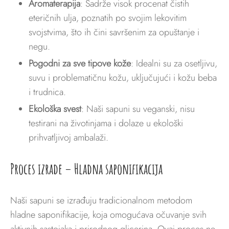
Aromaterapija
: Sadrže visok procenat čistih
eteričnih ulja, poznatih po svojim lekovitim
svojstvima, što ih čini savršenim za opuštanje i
negu.
Pogodni za sve tipove kože
: Idealni su za osetljivu,
suvu i problematičnu kožu, uključujući i kožu beba
i trudnica.
Ekološka svest
: Naši sapuni su veganski, nisu
testirani na životinjama i dolaze u ekološki
prihvatljivoj ambalaži.
Proces izrade – Hladna saponifikacija
Naši sapuni se izrađuju tradicionalnom metodom
hladne saponifikacije, koja omogućava očuvanje svih