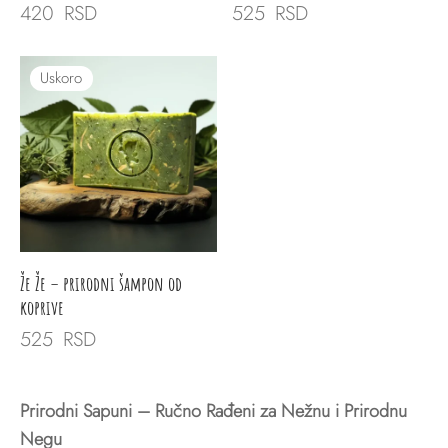
420
RSD
525
RSD
Uskoro
Že Že – prirodni šampon od
koprive
525
RSD
Prirodni Sapuni – Ručno Rađeni za Nežnu i Prirodnu
Negu