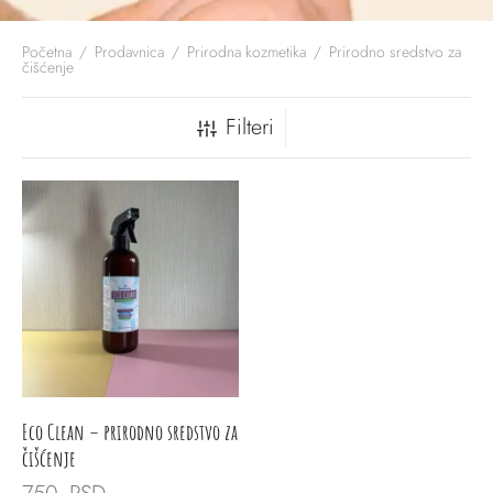
Početna
/
Prodavnica
/
Prirodna kozmetika
/
Prirodno sredstvo za
čišćenje
Filteri
Eco Clean – prirodno sredstvo za
čišćenje