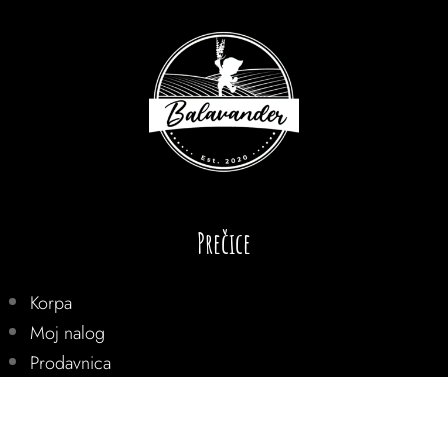
Prečice
Korpa
Moj nalog
Prodavnica
Blog
O nama