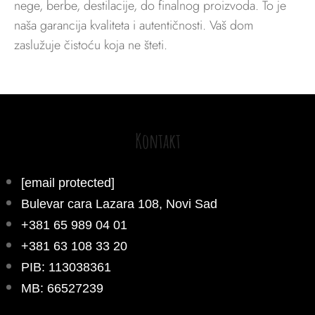
nege, berbe, destilacije, do finalnog proizvoda. To je
naša garancija kvaliteta i autentičnosti. Vaš dom
zaslužuje čistoću koja ne šteti.
Kontakt
[email protected]
Bulevar cara Lazara 108, Novi Sad
+381 65 989 04 01
+381 63 108 33 20
PIB: 113038361
MB: 66527239