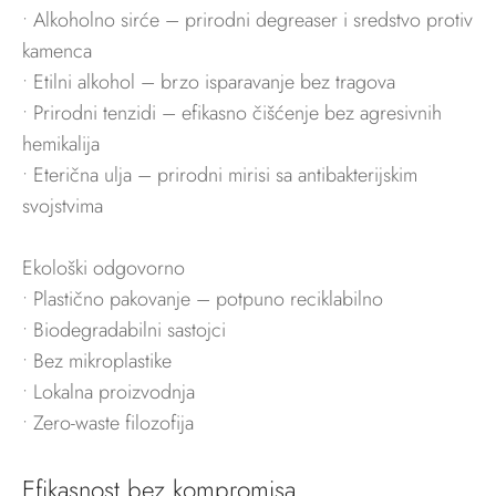
• Alkoholno sirće – prirodni degreaser i sredstvo protiv
kamenca
• Etilni alkohol – brzo isparavanje bez tragova
• Prirodni tenzidi – efikasno čišćenje bez agresivnih
hemikalija
• Eterična ulja – prirodni mirisi sa antibakterijskim
svojstvima
Ekološki odgovorno
• Plastično pakovanje – potpuno reciklabilno
• Biodegradabilni sastojci
• Bez mikroplastike
• Lokalna proizvodnja
• Zero-waste filozofija
Efikasnost bez kompromisa