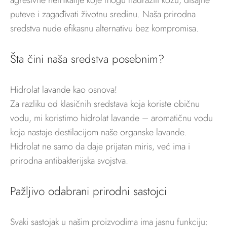
agresivne hemikalije koje mogu nadražiti kožu, disajne
puteve i zagađivati životnu sredinu. Naša prirodna
sredstva nude efikasnu alternativu bez kompromisa.
Šta čini naša sredstva posebnim?
Hidrolat lavande kao osnova!
Za razliku od klasičnih sredstava koja koriste običnu
vodu, mi koristimo hidrolat lavande – aromatičnu vodu
koja nastaje destilacijom naše organske lavande.
Hidrolat ne samo da daje prijatan miris, već ima i
prirodna antibakterijska svojstva.
Pažljivo odabrani prirodni sastojci
Svaki sastojak u našim proizvodima ima jasnu funkciju: