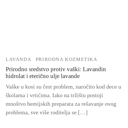
LAVANDA
PRIRODNA KOZMETIKA
Prirodno sredstvo protiv vaški: Lavandin
hidrolat i eterično ulje lavande
Vaške u kosi su čest problem, naročito kod dece u
školama i vrtićima. Iako na tržištu postoji
mnoštvo hemijskih preparata za rešavanje ovog
problema, sve više roditelja se […]