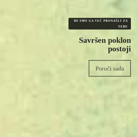
MI SMO GA VEĆ PRONAŠLI ZA
TEBE
Savršen poklon
postoji
Poruči sada