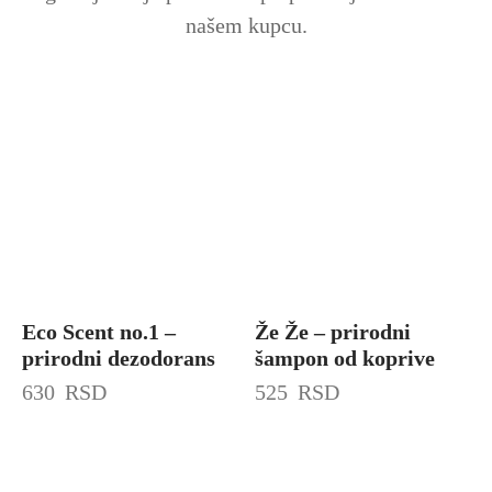
našem kupcu.
Eco Scent no.1 –
Že Že – prirodni
prirodni dezodorans
šampon od koprive
630
RSD
525
RSD