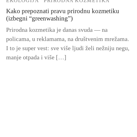
EKOLOGIJA
PRIRODNA KOZMETIKA
Kako prepoznati pravu prirodnu kozmetiku
(izbegni “greenwashing”)
Prirodna kozmetika je danas svuda — na
policama, u reklamama, na društvenim mrežama.
I to je super vest: sve više ljudi želi nežniju negu,
manje otpada i više […]