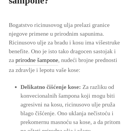
šampone?
Bogatstvo ricinusovog ulja prelazi granice
njegove primene u prirodnim sapunima.
Ricinusovo ulje za bradu i kosu ima višestruke
benefite. Ono je isto tako dragocen sastojak i
za
prirodne šampone
, nudeći brojne prednosti
za zdravlje i lepotu vaše kose:
Delikatno čišćenje kose:
Za razliku od
konvecionalnih šampona koji mogu biti
agresivni na kosu, ricinusovo ulje pruža
blago čišćenje. Ono uklanja nečistoću i
prekomernu masnoću sa kose, a da pritom
ne ošteti prirodna ulja i vlagu.