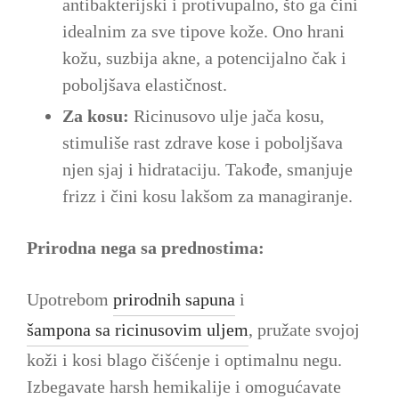
antibakterijski i protivupalno, što ga čini
idealnim za sve tipove kože. Ono hrani
kožu, suzbija akne, a potencijalno čak i
poboljšava elastičnost.
Za kosu:
Ricinusovo ulje jača kosu,
stimuliše rast zdrave kose i poboljšava
njen sjaj i hidrataciju. Takođe, smanjuje
frizz i čini kosu lakšom za managiranje.
Prirodna nega sa prednostima:
Upotrebom
prirodnih sapuna
i
šampona sa ricinusovim uljem
, pružate svojoj
koži i kosi blago čišćenje i optimalnu negu.
Izbegavate harsh hemikalije i omogućavate