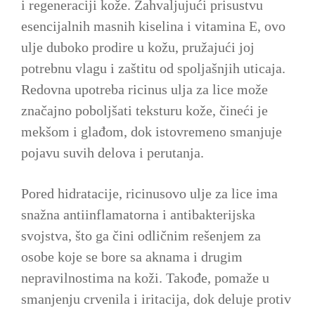
i regeneraciji kože. Zahvaljujući prisustvu
esencijalnih masnih kiselina i vitamina E, ovo
ulje duboko prodire u kožu, pružajući joj
potrebnu vlagu i zaštitu od spoljašnjih uticaja.
Redovna upotreba ricinus ulja za lice može
značajno poboljšati teksturu kože, čineći je
mekšom i glađom, dok istovremeno smanjuje
pojavu suvih delova i perutanja.
Pored hidratacije, ricinusovo ulje za lice ima
snažna antiinflamatorna i antibakterijska
svojstva, što ga čini odličnim rešenjem za
osobe koje se bore sa aknama i drugim
nepravilnostima na koži. Takođe, pomaže u
smanjenju crvenila i iritacija, dok deluje protiv