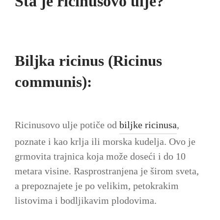
Šta je ricinusovo ulje?
Biljka ricinus (Ricinus
communis):
Ricinusovo ulje potiče od
biljke ricinusa
,
poznate i kao krlja ili morska kudelja. Ovo je
grmovita trajnica koja može doseći i do 10
metara visine. Rasprostranjena je širom sveta,
a prepoznajete je po velikim, petokrakim
listovima i bodljikavim plodovima.