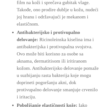
film na koži i sprečava gubitak vlage.
Takođe, ono prodire dublje u kožu, nudeći
joj hranu i održavajući je mekanom i
elastičnom.
Antibakterijsko i protivupalno
delovanje:
Ricinoleinska kiselina ima i
antibakterijska i protivupalna svojstva.
Ovo može biti korisno za osobe sa
aknama, dermatitisom ili iritiranom
kožom. Antibakterijsko delovanje pomaže
u suzbijanju rasta bakterija koje mogu
doprineti pogoršanju akni, dok
protivupalno delovanje smanjuje crvenilo
i iritaciju.
Poboljšanje elastičnosti kože:
Iako