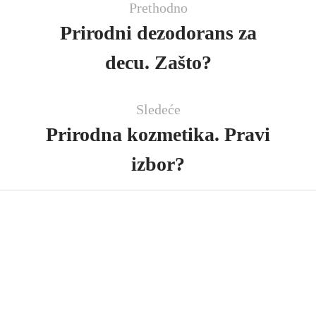
Prethodno
Prirodni dezodorans za
decu. Zašto?
Sledeće
Prirodna kozmetika. Pravi
izbor?