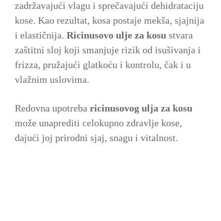
zadržavajući vlagu i sprečavajući dehidrataciju
kose. Kao rezultat, kosa postaje mekša, sjajnija
i elastičnija.
Ricinusovo ulje za kosu
stvara
zaštitni sloj koji smanjuje rizik od isušivanja i
frizza, pružajući glatkoću i kontrolu, čak i u
vlažnim uslovima.
Redovna upotreba
ricinusovog ulja za kosu
može unaprediti celokupno zdravlje kose,
dajući joj prirodni sjaj, snagu i vitalnost.