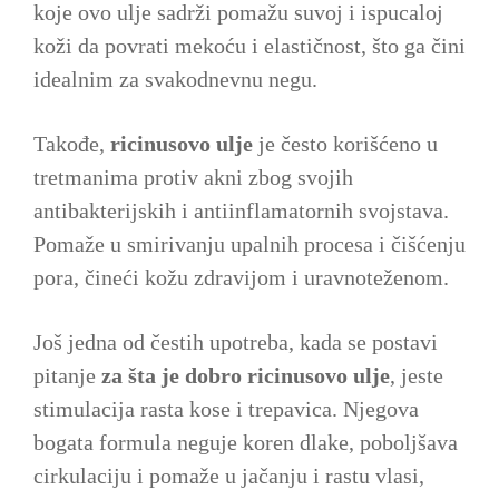
koje ovo ulje sadrži pomažu suvoj i ispucaloj
koži da povrati mekoću i elastičnost, što ga čini
idealnim za svakodnevnu negu.
Takođe,
ricinusovo ulje
je često korišćeno u
tretmanima protiv akni zbog svojih
antibakterijskih i antiinflamatornih svojstava.
Pomaže u smirivanju upalnih procesa i čišćenju
pora, čineći kožu zdravijom i uravnoteženom.
Još jedna od čestih upotreba, kada se postavi
pitanje
za šta je dobro ricinusovo ulje
, jeste
stimulacija rasta kose i trepavica. Njegova
bogata formula neguje koren dlake, poboljšava
cirkulaciju i pomaže u jačanju i rastu vlasi,