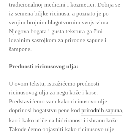
tradicionalnoj medicini i kozmetici. Dobija se
iz semena biljke ricinusa, a poznato je po
svojim brojnim blagotvornim svojstvima.
Njegova bogata i gusta tekstura ga čini
idealnim sastojkom za prirodne sapune i
šampone.
Prednosti ricinusovog ulja:
U ovom tekstu, istražićemo prednosti
ricinusovog ulja za negu kože i kose.
Predstavićemo vam kako ricinusovo ulje
doprinosi bogatstvu pene kod
prirodnih sapuna
,
kao i kako utiče na hidriranost i ishranu kože.
Takođe ćemo objasniti kako ricinusovo ulje