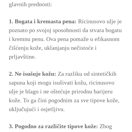
glavnih prednosti:
1. Bogata i kremasta pena:
Ricinusovo ulje je
poznato po svojoj sposobnosti da stvara bogatu
i kremnu penu. Ova pena pomaže u efikasnom
čišćenju kože, uklanjanju nečistoće i
prljavštine.
2. Ne isušuje kožu:
Za razliku od sintetičkih
sapuna koji mogu isušivati ​​kožu, ricinusovo
ulje je blago i ne oštećuje prirodnu barijeru
kože. To ga čini pogodnim za sve tipove kože,
uključujući i osjetljivu.
3. Pogodno za različite tipove kože:
Zbog