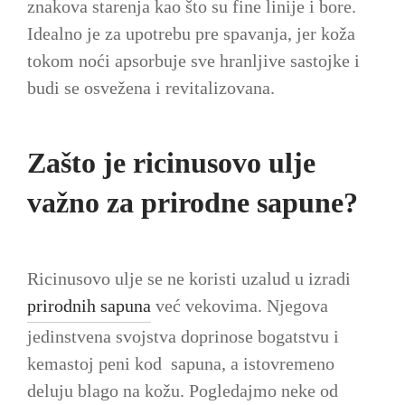
znakova starenja kao što su fine linije i bore.
Idealno je za upotrebu pre spavanja, jer koža
tokom noći apsorbuje sve hranljive sastojke i
budi se osvežena i revitalizovana.
Zašto je ricinusovo ulje
važno za prirodne sapune?
Ricinusovo ulje se ne koristi uzalud u izradi
prirodnih sapuna
već vekovima. Njegova
jedinstvena svojstva doprinose bogatstvu i
kemastoj peni kod sapuna, a istovremeno
deluju blago na kožu. Pogledajmo neke od