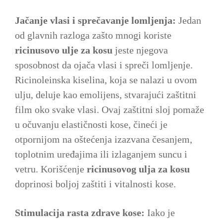
Jačanje vlasi i sprečavanje lomljenja:
Jedan
od glavnih razloga zašto mnogi koriste
ricinusovo ulje za kosu
jeste njegova
sposobnost da ojača vlasi i spreči lomljenje.
Ricinoleinska kiselina, koja se nalazi u ovom
ulju, deluje kao emolijens, stvarajući zaštitni
film oko svake vlasi. Ovaj zaštitni sloj pomaže
u očuvanju elastičnosti kose, čineći je
otpornijom na oštećenja izazvana česanjem,
toplotnim uređajima ili izlaganjem suncu i
vetru. Korišćenje
ricinusovog ulja za kosu
doprinosi boljoj zaštiti i vitalnosti kose.
Stimulacija rasta zdrave kose:
Iako je