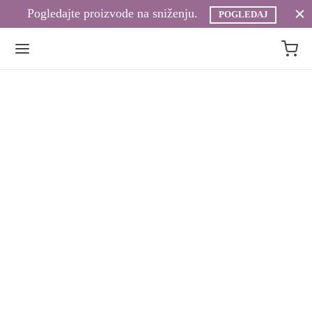
Pogledajte proizvode na sniženju.
POGLEDAJ