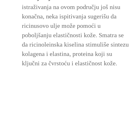
istraživanja na ovom području još nisu
konačna, neka ispitivanja sugerišu da
ricinusovo ulje može pomoći u
poboljšanju elastičnosti kože. Smatra se
da ricinoleinska kiselina stimuliše sintezu
kolagena i elastina, proteina koji su
ključni za čvrstoću i elastičnost kože.