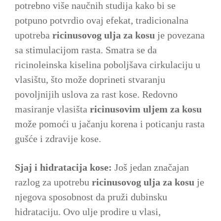
potrebno više naučnih studija kako bi se
potpuno potvrdio ovaj efekat, tradicionalna
upotreba
ricinusovog ulja za kosu
je povezana
sa stimulacijom rasta. Smatra se da
ricinoleinska kiselina poboljšava cirkulaciju u
vlasištu, što može doprineti stvaranju
povoljnijih uslova za rast kose. Redovno
masiranje vlasišta
ricinusovim uljem za kosu
može pomoći u jačanju korena i poticanju rasta
gušće i zdravije kose.
Sjaj i hidratacija kose:
Još jedan značajan
razlog za upotrebu
ricinusovog ulja za kosu
je
njegova sposobnost da pruži dubinsku
hidrataciju. Ovo ulje prodire u vlasi,