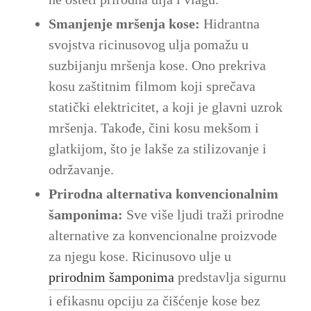
Smanjenje mršenja kose:
Hidrantna
svojstva ricinusovog ulja pomažu u
suzbijanju mršenja kose. Ono prekriva
kosu zaštitnim filmom koji sprečava
statički elektricitet, a koji je glavni uzrok
mršenja. Takođe, čini kosu mekšom i
glatkijom, što je lakše za stilizovanje i
održavanje.
Prirodna alternativa konvencionalnim
šamponima:
Sve više ljudi traži prirodne
alternative za konvencionalne proizvode
za njegu kose. Ricinusovo ulje u
prirodnim šamponima
predstavlja sigurnu
i efikasnu opciju za čišćenje kose bez