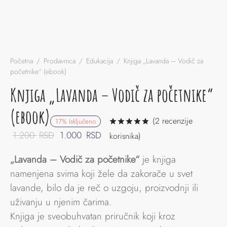
Početna
/
Prodavnica
/
Edukacija
/
Knjiga „Lavanda – Vodič za
početnike“ (ebook)
Knjiga „Lavanda – Vodič za početnike“
(ebook)
(
2
recenzije
17
%
Isključeno
Ocenjeno
od 5 na os
Originalna
Trenutna
1.200
RSD
1.000
RSD
korisnika)
cena
cena
„Lavanda – Vodič za početnike“
je knjiga
je
je:
namenjena svima koji žele da zakorače u svet
bila:
1.000 RSD.
lavande, bilo da je reč o uzgoju, proizvodnji ili
1.200 RSD.
uživanju u njenim čarima.
Knjiga je sveobuhvatan priručnik koji kroz