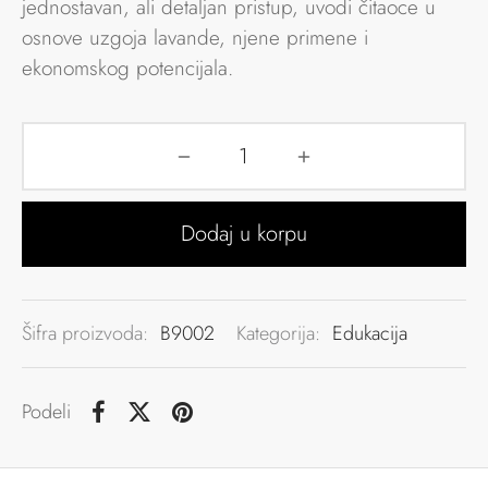
jednostavan, ali detaljan pristup, uvodi čitaoce u
osnove uzgoja lavande, njene primene i
ekonomskog potencijala.
Dodaj u korpu
Šifra proizvoda:
B9002
Kategorija:
Edukacija
Podeli