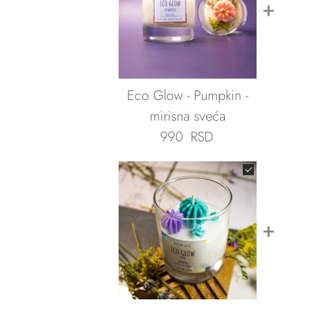
+
Eco Glow - Pumpkin -
mirisna sveća
990
RSD
+