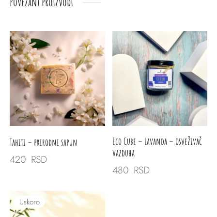
Povezani proizvodi
Eco Cube – Lavanda – osveživač
Tahiti – prirodni sapun
vazduha
420
RSD
480
RSD
Uskoro