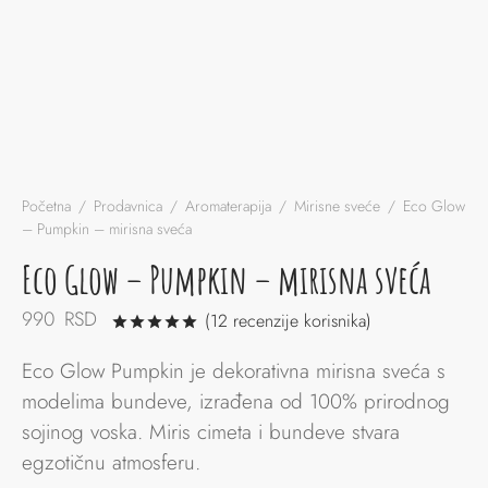
Početna
/
Prodavnica
/
Aromaterapija
/
Mirisne sveće
/
Eco Glow
– Pumpkin – mirisna sveća
Eco Glow – Pumpkin – mirisna sveća
990
RSD
(
12
recenzije korisnika)
Ocenjeno
od 5 na osnovu
12
ocena k
Eco Glow Pumpkin je dekorativna mirisna sveća s
modelima bundeve, izrađena od 100% prirodnog
sojinog voska. Miris cimeta i bundeve stvara
egzotičnu atmosferu.