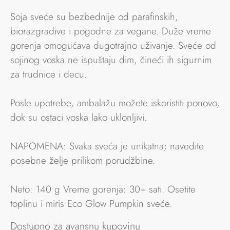
Soja sveće su bezbednije od parafinskih,
biorazgradive i pogodne za vegane. Duže vreme
gorenja omogućava dugotrajno uživanje. Sveće od
sojinog voska ne ispuštaju dim, čineći ih sigurnim
za trudnice i decu.
Posle upotrebe, ambalažu možete iskoristiti ponovo,
dok su ostaci voska lako uklonljivi.
NAPOMENA: Svaka sveća je unikatna; navedite
posebne želje prilikom porudžbine.
Neto: 140 g Vreme gorenja: 30+ sati. Osetite
toplinu i miris Eco Glow Pumpkin sveće.
Dostupno za avansnu kupovinu