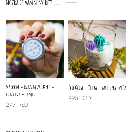
je
je:
Možda će vam se svideti ...
bila:
234 RSD.
275 RSD.
Maroon – balzam za usne
–
Eco Glow – Terra – mirisna sveća
bundeva – cimet
990
RSD
275
RSD