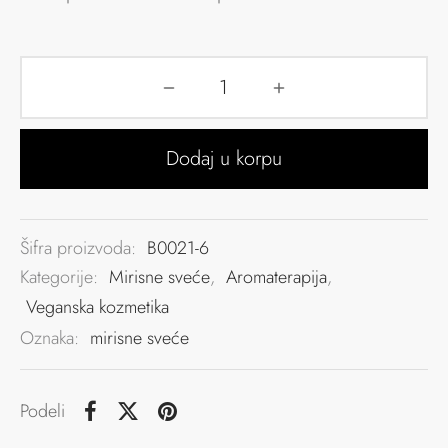
Dodaj u korpu
Šifra proizvoda:
B0021-6
Kategorije:
Mirisne sveće
,
Aromaterapija
,
Veganska kozmetika
Oznaka:
mirisne sveće
Podeli