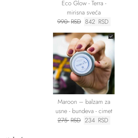
Eco Glow - Terra -
mirisna sveća
Originalna
Trenutna
990
RSD
842
RSD
cena
cena
je
je:
bila:
842 RSD.
990 RSD.
Maroon – balzam za
usne - bundeva - cimet
Originalna
Trenutna
275
RSD
234
RSD
cena
cena