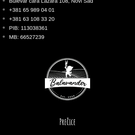
Bulevar cara Lazara 108, Novi Sad
+381 65 989 04 01
+381 63 108 33 20
PIB: 113038361
MB: 66527239
Prečice