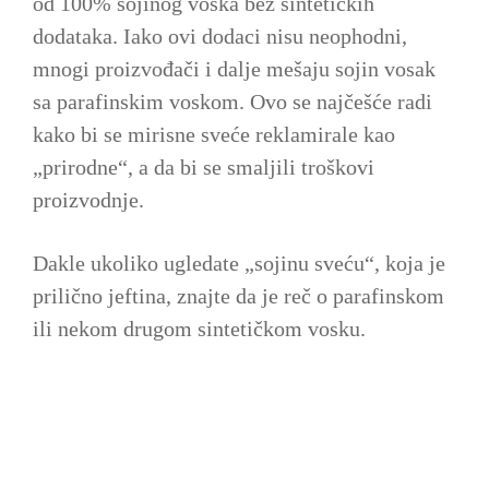
od 100% sojinog voska bez sintetičkih
dodataka. Iako ovi dodaci nisu neophodni,
mnogi proizvođači i dalje mešaju sojin vosak
sa parafinskim voskom. Ovo se najčešće radi
kako bi se mirisne sveće reklamirale kao
„prirodne“, a da bi se smaljili troškovi
proizvodnje.
Dakle ukoliko ugledate „sojinu sveću“, koja je
prilično jeftina, znajte da je reč o parafinskom
ili nekom drugom sintetičkom vosku.