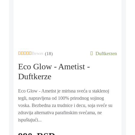
Bewertet mit
von 5, basierend auf
Duftkerzen
18
Kundenbe
(18)
Eco Glow - Ametist -
Duftkerze
Eco Glow - Ametist je mirisna sveća u staklenoj
tegli, napravljena od 100% prirodnog sojinog
voska. Bezbedna za trudnice i decu, soja sveće su
zdravija alternativa parafinskim svećama, ne
ispuštajući...