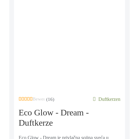
Bewertet mit
von 5, basierend auf
Duftkerzen
16
Kundenbe
(16)
Eco Glow - Dream -
Duftkerze
Eco Glow - Dream je privlačna sojina sveća u