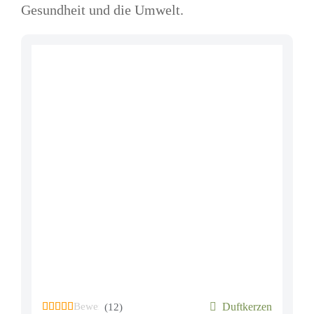
Gesundheit und die Umwelt.
Bewertet mit
von 5, basierend auf
Duftkerzen
12
Kundenbe
(12)