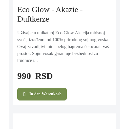
Eco Glow - Akazie -
Duftkerze
Uživajte u unikatnoj Eco Glow Akacija mirisnoj
sveći, izrađenoj od 100% prirodnog sojinog voska.
Ovaj zavodljivi miris belog bagrema će očarati vaš
prostor. Sojin vosak garantuje bezbednost za
trudnice i...
990
RSD
In den Warenkorb