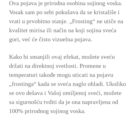
Ova pojava je prirodna osobina sojinog voska.
Vosak sam po sebi pokušava da se kristališe i
vrati u prvobitno stanje. „Frosting“ ne utiče na
kvalitet mirisa ili način na koji sojina sveća
gori, već će čisto vizuelna pojava.
Kako bi smanjili ovaj efekat, možete sveću
držati na direktnoj svetlosti. Promene u
temperaturi takođe mogu uticati na pojavu
„frostinga“ kada se sveća naglo ohladi. Ukoliko
se ovo dešava i Vašoj omiljenoj sveći, možete
sa sigurnošću tvditi da je ona napravljena od
100% prirodnog sojinog voska.