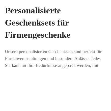
Personalisierte
Geschenksets für
Firmengeschenke
Unsere personalisierten Geschenksets sind perfekt für
Firmenveranstaltungen und besondere Anlässe. Jedes
Set kann an Ihre Bedürfnisse angepasst werden, mit
Ihrem Logo oder einer besonderen Nachricht. Diese
Geschenksets sind ideal für Geschäftspartner und
Kunden, weil sie ein einzigartiges und personalisiertes
Geschenk bieten, das einen bleibenden Eindruck
FILTER NACH KATEGORIE
hinterlassen wird.
Vegane Kosmetik