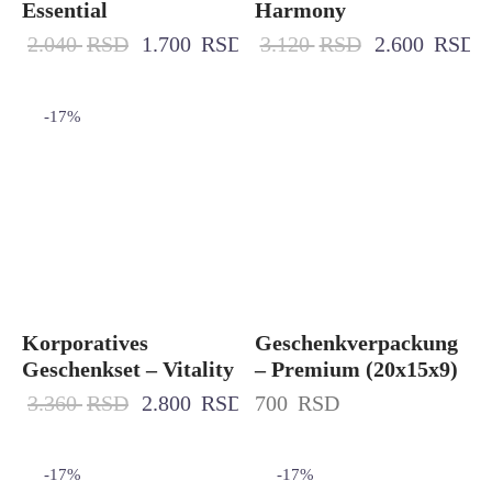
Essential
Harmony
2.040
RSD
1.700
RSD
3.120
RSD
2.600
RSD
-
17
%
Korporatives
Geschenkverpackung
Geschenkset – Vitality
– Premium (20x15x9)
3.360
RSD
2.800
RSD
700
RSD
-
17
%
-
17
%