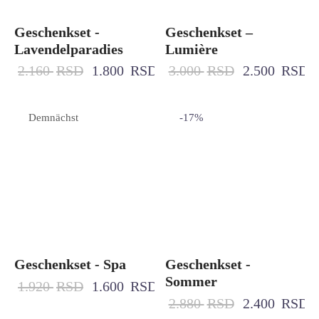
Geschenkset -
Geschenkset –
Lavendelparadies
Lumière
2.160
RSD
1.800
RSD
3.000
RSD
2.500
RSD
Demnächst
-
17
%
Geschenkset - Spa
Geschenkset -
Sommer
1.920
RSD
1.600
RSD
2.880
RSD
2.400
RSD