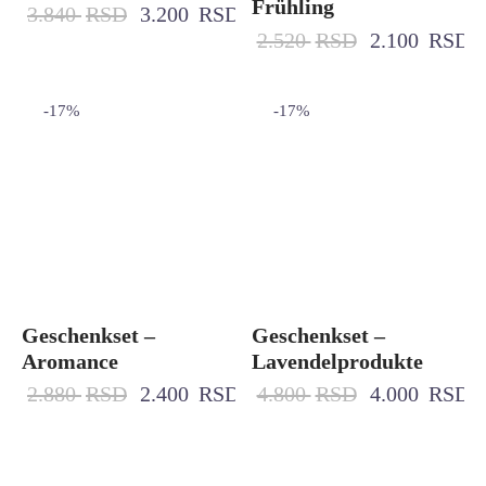
Frühling
3.840
RSD
3.200
RSD
2.520
RSD
2.100
RSD
-
17
%
-
17
%
Geschenkset –
Geschenkset –
Aromance
Lavendelprodukte
2.880
RSD
2.400
RSD
4.800
RSD
4.000
RSD