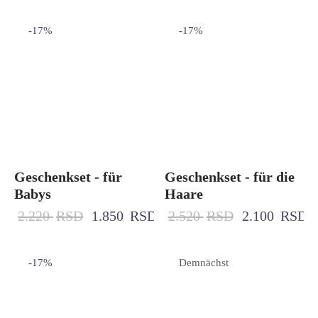
-
17
%
-
17
%
Geschenkset - für
Geschenkset - für die
Babys
Haare
2.220
RSD
1.850
RSD
2.520
RSD
2.100
RSD
-
17
%
Demnächst