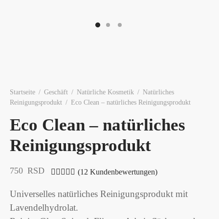
Startseite
/
Geschäft
/
Natürliche Kosmetik
/
Natürliches
Reinigungsprodukt
/
Eco Clean – natürliches Reinigungsprodukt
Eco Clean – natürliches
Reinigungsprodukt
750
RSD
(
12
Kundenbewertungen)
Bewertet mit
von 5, basierend auf
12
Kundenb
Universelles natürliches Reinigungsprodukt mit
Lavendelhydrolat.