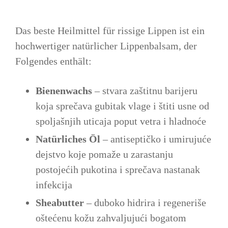
Das beste Heilmittel für rissige Lippen ist ein
hochwertiger natürlicher Lippenbalsam, der
Folgendes enthält:
Bienenwachs
– stvara zaštitnu barijeru
koja sprečava gubitak vlage i štiti usne od
spoljašnjih uticaja poput vetra i hladnoće
Natürliches Öl
– antiseptičko i umirujuće
dejstvo koje pomaže u zarastanju
postojećih pukotina i sprečava nastanak
infekcija
Sheabutter
– duboko hidrira i regeneriše
oštećenu kožu zahvaljujući bogatom