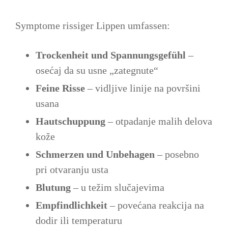
Symptome rissiger Lippen umfassen:
Trockenheit und Spannungsgefühl
–
osećaj da su usne „zategnute“
Feine Risse
– vidljive linije na površini
usana
Hautschuppung
– otpadanje malih delova
kože
Schmerzen und Unbehagen
– posebno
pri otvaranju usta
Blutung
– u težim slučajevima
Empfindlichkeit
– povećana reakcija na
dodir ili temperaturu