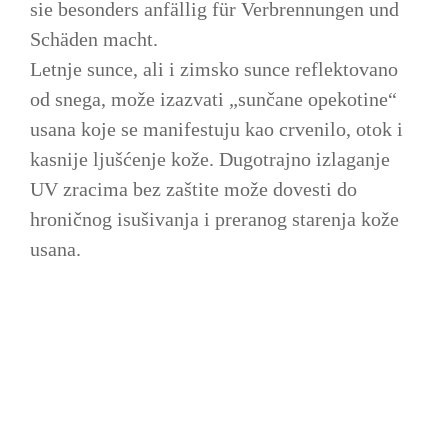
sie besonders anfällig für Verbrennungen und
Schäden macht.
Letnje sunce, ali i zimsko sunce reflektovano
od snega, može izazvati „sunčane opekotine“
usana koje se manifestuju kao crvenilo, otok i
kasnije ljušćenje kože. Dugotrajno izlaganje
UV zracima bez zaštite može dovesti do
hroničnog isušivanja i preranog starenja kože
usana.