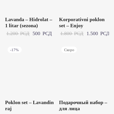
Lavanda – Hidrolat –
Korporativni poklon
1 litar (sezona)
set – Enjoy
1.200
РСД
500
РСД
1.800
РСД
1.500
РСД
-
17
%
Скоро
Poklon set – Lavandin
Подарочный набор –
raj
для лица