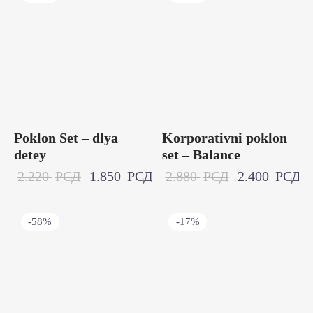
Poklon Set – dlya
Korporativni poklon
detey
set – Balance
2.220
РСД
1.850
РСД
2.880
РСД
2.400
РСД
-
58
%
-
17
%