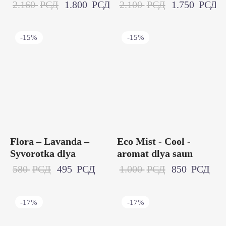
2.160
РСД
1.800
РСД
2.100
РСД
1.750
РСД
-
15
%
-
15
%
Flora – Lavanda –
Eco Mist - Cool -
Syvorotka dlya
aromat dlya saun
580
РСД
495
РСД
1.000
РСД
850
РСД
-
17
%
-
17
%