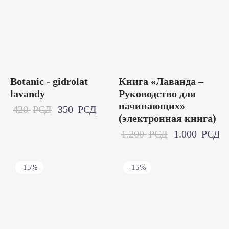
Botanic - gidrolat
Книга «Лаванда –
lavandy
Руководство для
начинающих»
420
РСД
350
РСД
(электронная книга)
1.200
РСД
1.000
РСД
-
15
%
-
15
%