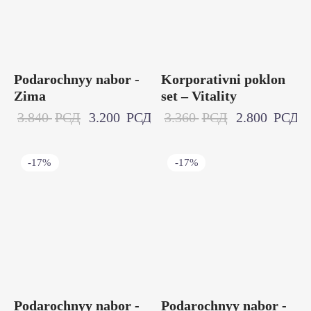
Podarochnyy nabor -
Korporativni poklon
Zima
set – Vitality
3.840
РСД
3.200
РСД
3.360
РСД
2.800
РСД
-
17
%
-
17
%
Podarochnyy nabor -
Podarochnyy nabor -